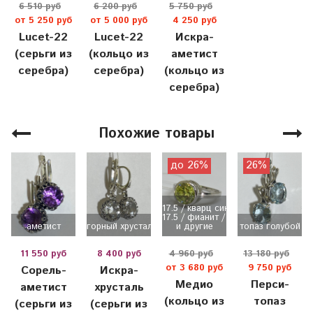
6 510 руб
6 200 руб
5 750 руб
от 5 250 руб
от 5 000 руб
4 250 руб
Lucet-22
Lucet-22
Искра-
(серьги из
(кольцо из
аметист
серебра)
серебра)
(кольцо из
серебра)
Похожие товары
до 26%
26%
17.5 / кварц синт / цитрин ...
17.5 / фианит / хризолит / ...
аметист
горный хрусталь
и другие
топаз голубой
11 550 руб
8 400 руб
4 960 руб
13 180 руб
от 3 680 руб
9 750 руб
Сорель-
Искра-
Медио
Перси-
аметист
хрусталь
(кольцо из
топаз
(серьги из
(серьги из