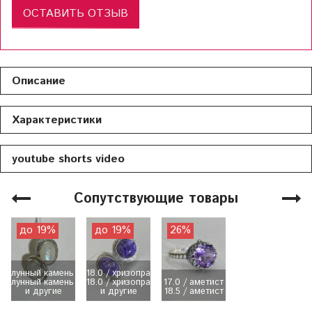
ОСТАВИТЬ ОТЗЫВ
Описание
Характеристики
youtube shorts video
Сопутствующие товары
до 19%
до 19%
26%
лунный камень / 9,49 гр.
18.0 / хризопраз / 12,14 гр.
лунный камень / 9,50 гр.
18.0 / хризопраз / 12,19 гр.
17.0 / аметист
и другие
и другие
18.5 / аметист