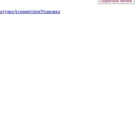
Обратный звонок
атулки
Асимметрия
Упаковка