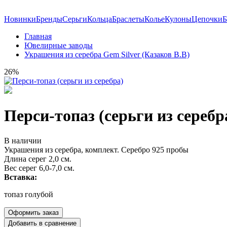
Новинки
Бренды
Серьги
Кольца
Браслеты
Колье
Кулоны
Цепочки
Б
Главная
Ювелирные заводы
Украшения из серебра Gem Silver (Казаков В.В)
26%
Перси-топаз (серьги из серебр
В наличии
Украшения из серебра, комплект. Серебро 925 пробы
Длина серег 2,0 см.
Вес серег 6,0-7,0 см.
Вставка:
топаз голубой
Оформить заказ
Добавить в сравнение