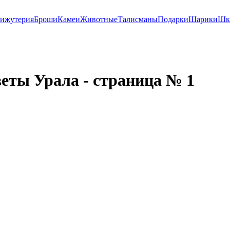
ижутерия
Броши
Камеи
Животные
Талисманы
Подарки
Шарики
Шк
еты Урала - страница № 1