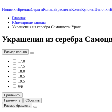
Новинки
Бренды
Серьги
Кольца
Браслеты
Колье
Кулоны
Цепочки
Б
Главная
Ювелирные заводы
Украшения из серебра Самоцветы Урала
Украшения из серебра Самоцв
Размер кольца
17.0
17.5
18.0
18.5
19.5
б/р
Применить
Применить
Сбросить
Размер браслета