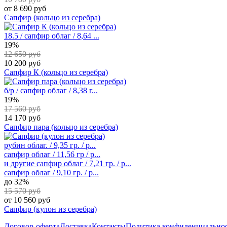
от 8 690 руб
Сапфир (кольцо из серебра)
18.5 / сапфир облаг / 8,64 ...
19%
12 650 руб
10 200 руб
Сапфир К (кольцо из серебра)
б/р / сапфир облаг / 8,38 г...
19%
17 560 руб
14 170 руб
Сапфир пара (кольцо из серебра)
рубин облаг. / 9,35 гр. / р...
сапфир облаг / 11,56 гр / р...
и другие
сапфир облаг / 7,21 гр. / р...
сапфир облаг / 9,10 гр. / р...
до 32%
15 570 руб
от 10 560 руб
Сапфир (кулон из серебра)
Договор-оферта
Доставка
Контакты
Политика конфиденциально