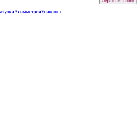
Обратный звонок
атулки
Асимметрия
Упаковка