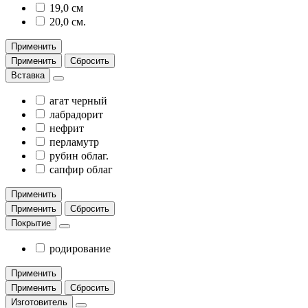
19,0 см
20,0 см.
Применить
Применить
Сбросить
Вставка
агат черный
лабрадорит
нефрит
перламутр
рубин облаг.
сапфир облаг
Применить
Применить
Сбросить
Покрытие
родирование
Применить
Применить
Сбросить
Изготовитель