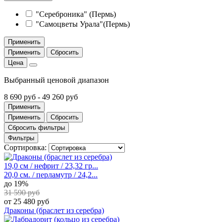
"Сереброника" (Пермь)
"Самоцветы Урала"(Пермь)
Применить
Применить
Сбросить
Цена
Выбранный ценовой диапазон
8 690 руб
-
49 260 руб
Применить
Применить
Сбросить
Сбросить фильтры
Фильтры
Сортировка:
19,0 см / нефрит / 23,32 гр...
20,0 см. / перламутр / 24,2...
до 19%
31 590 руб
от 25 480 руб
Драконы (браслет из серебра)