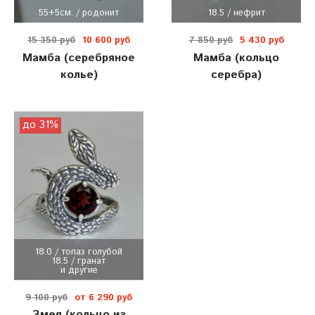
55+5см. / родонит
18.5 / нефрит
15 350 руб
10 600 руб
7 850 руб
5 430 руб
Мамба (серебряное
Мамба (кольцо
колье)
серебра)
до 31%
18.0 / топаз голубой
18.5 / гранат
и другие
9 100 руб
от 6 290 руб
Змея (кольцо из