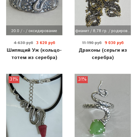
20.0 / - / оксидирование
фианит / 8,78 гр. / родиров...
4 630 руб
3 620 руб
11 190 руб
9 030 руб
Шипящий Уж (кольцо-
Драконы (серьги из
тотем из серебра)
серебра)
31%
31%