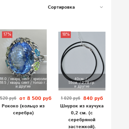
17%
18%
18.0 / кварц синт / хризолит
40см. / -
18.5 / кварц синт / топаз г...
55см. / 2,78 гр.
и другие
и другие
от 8 500 руб
840 руб
 520 руб
1 020 руб
Рококо (кольцо из
Шнурок из каучука
серебра)
0,2 см. (с
серебряной
застежкой).