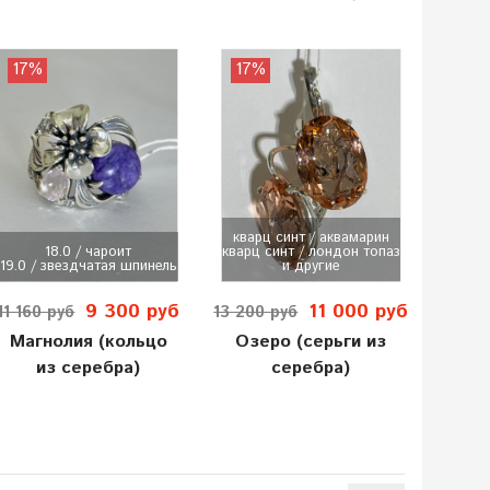
17%
17%
кварц синт / аквамарин
18.0 / чароит
кварц синт / лондон топаз
19.0 / звездчатая шпинель
и другие
9 300 руб
11 000 руб
11 160 руб
13 200 руб
Магнолия (кольцо
Озеро (серьги из
из серебра)
серебра)