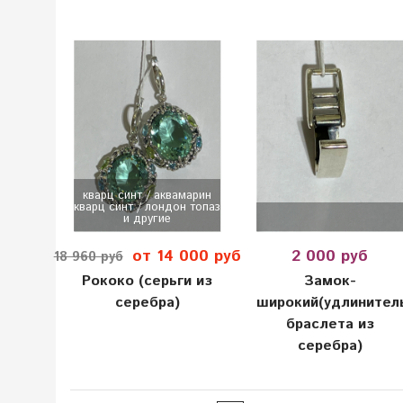
кварц синт / аквамарин
кварц синт / лондон топаз
и другие
от 14 000 руб
2 000 руб
18 960 руб
Рококо (серьги из
Замок-
серебра)
широкий(удлинител
браслета из
серебра)