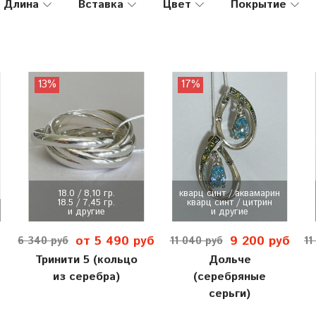
Длина
Вставка
Цвет
Покрытие
13%
17%
18.0 / 8,10 гр.
кварц синт / аквамарин
18.5 / 7,45 гр.
кварц синт / цитрин
и другие
и другие
от 5 490 руб
9 200 руб
6 340 руб
11 040 руб
11
Тринити 5 (кольцо
Дольче
из серебра)
(серебряные
серьги)