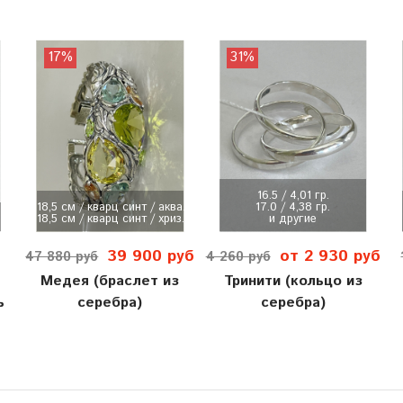
17%
31%
16.5 / 4,01 гр.
18,5 см / кварц синт / аква...
17.0 / 4,38 гр.
18,5 см / кварц синт / хриз...
и другие
39 900 руб
от 2 930 руб
47 880 руб
4 260 руб
Медея (браслет из
Тринити (кольцо из
ь
серебра)
серебра)