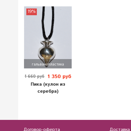
19%
гальванопластика
1 350 руб
1 660 руб
Пика (кулон из
серебра)
Договор-оферта
Доставка