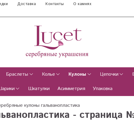
идки
Доставка
Контакты
О камнях
Браслеты
Колье
Кулоны
Цепочки
Шарики
Шкатулки
Асимметрия
Упаковка
ребряные кулоны гальванопластика
ьванопластика - страница №