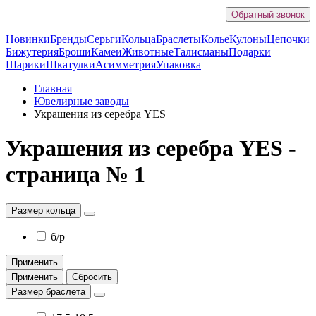
Обратный звонок
Новинки
Бренды
Серьги
Кольца
Браслеты
Колье
Кулоны
Цепочки
Бижутерия
Броши
Камеи
Животные
Талисманы
Подарки
Шарики
Шкатулки
Асимметрия
Упаковка
Главная
Ювелирные заводы
Украшения из серебра YES
Украшения из серебра YES -
страница № 1
Размер кольца
б/р
Применить
Применить
Сбросить
Размер браслета