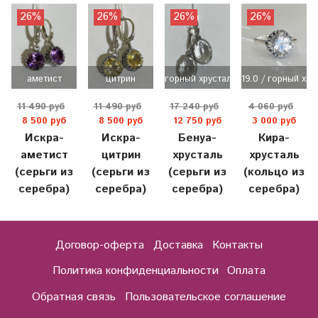
26%
26%
26%
26%
аметист
цитрин
горный хрусталь
19.0 / горный хру
11 490 руб
11 490 руб
17 240 руб
4 060 руб
8 500 руб
8 500 руб
12 750 руб
3 000 руб
Искра-
Искра-
Бенуа-
Кира-
аметист
цитрин
хрусталь
хрусталь
(серьги из
(серьги из
(серьги из
(кольцо из
серебра)
серебра)
серебра)
серебра)
Договор-оферта
Доставка
Контакты
Политика конфиденциальности
Оплата
Обратная связь
Пользовательское соглашение