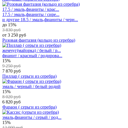
17.5 / эмаль,фианиты / крас...
17.5 / эмаль,фианиты / сире...
и другие
18.5 / эмаль,фианиты / черн...
до 15%
3 830 руб
от 3 250 руб
Розовая фантазия (кольцо из серебра)
жемчуг(майорка) / белый / р...
фианит / красный / родирова...
15%
9 250 руб
7 870 руб
Пиллар ( серьги из серебра)
эмаль / черный / белый родий
15%
8 020 руб
6 820 руб
Фараон ( серьги из серебра)
эмаль,фианиты / серый / род...
15%
12 000 руб