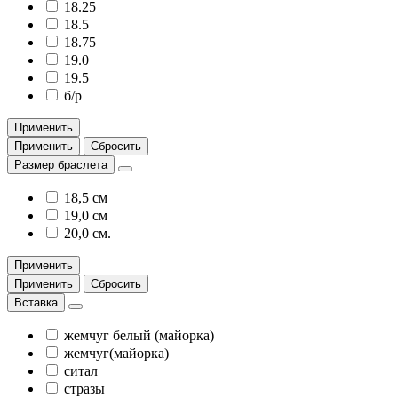
18.25
18.5
18.75
19.0
19.5
б/р
Применить
Применить
Сбросить
Размер браслета
18,5 см
19,0 см
20,0 см.
Применить
Применить
Сбросить
Вставка
жемчуг белый (майорка)
жемчуг(майорка)
ситал
стразы