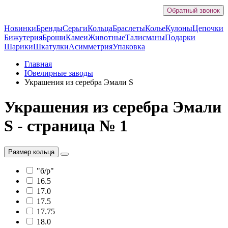
Обратный звонок
Новинки
Бренды
Серьги
Кольца
Браслеты
Колье
Кулоны
Цепочки
Бижутерия
Броши
Камеи
Животные
Талисманы
Подарки
Шарики
Шкатулки
Асимметрия
Упаковка
Главная
Ювелирные заводы
Украшения из серебра Эмали S
Украшения из серебра Эмали
S - страница № 1
Размер кольца
"б/р"
16.5
17.0
17.5
17.75
18.0