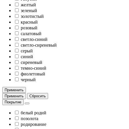
желтый
зеленый
золотистый
красный
розовый
салатовый
светло-синий
светло-сиреневый
серый
синий
сиреневый
темно-синий
фиолетовый
черный
Применить
Применить
Сбросить
Покрытие
белый родий
позолота
родирование