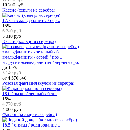
10 200 руб
Кассис (серьги из серебра)
17.75 / эмаль,фианиты / сер...
15%
6 240 руб
5 310 руб
Кассис (кольцо из серебра)
эмаль,фианиты / зеленый / б...
эмаль,фианиты / серый / поз...
и другие
эмаль,фианиты / черный / ро...
до 15%
5 140 руб
от 4 370 руб
Розовая фантазия (кулон из серебра)
18.0 / эмаль / черный / бел...
15%
4 770 руб
4 060 руб
Фараон (кольцо из серебра)
18.5 / стразы / родирование...