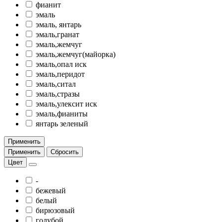
фианит
эмаль
эмаль, янтарь
эмаль,гранат
эмаль,жемчуг
эмаль,жемчуг(майорка)
эмаль,опал иск
эмаль,перидот
эмаль,ситал
эмаль,стразы
эмаль,улексит иск
эмаль,фианиты
янтарь зеленый
Применить
Применить
Сбросить
Цвет
-
бежевый
белый
бирюзовый
голубой