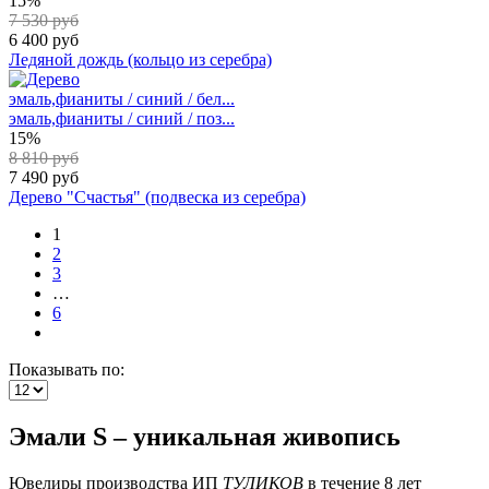
15%
7 530 руб
6 400 руб
Ледяной дождь (кольцо из серебра)
эмаль,фианиты / синий / бел...
эмаль,фианиты / синий / поз...
15%
8 810 руб
7 490 руб
Дерево "Счастья" (подвеска из серебра)
1
2
3
…
6
Показывать по:
Эмали S – уникальная живопись
Ювелиры
производства
ИП
ТУЛИКОВ
в течение 8 лет