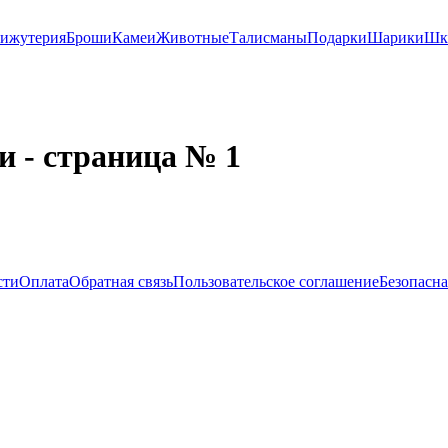
ижутерия
Броши
Камеи
Животные
Талисманы
Подарки
Шарики
Шк
и - страница № 1
сти
Оплата
Обратная связь
Пользовательское соглашение
Безопасна