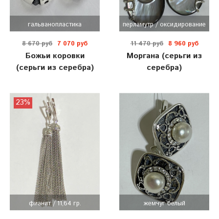
гальванопластика
перламутр / оксидирование
8 670 руб
7 070 руб
11 470 руб
8 960 руб
Божьи коровки
Моргана (серьги из
(серьги из серебра)
серебра)
23%
фианит / 11,64 гр.
жемчуг белый