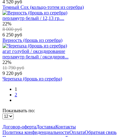
4 520 руб
Темный Сох (кольцо-тотем из серебра)
перламутр белый / 12,13 гр....
22%
8 000 руб
6 250 руб
Верность (брошь из серебра)
агат голубой / оксидирование
перламутр белый / оксидиров...
22%
11 790 руб
9 220 руб
Черепаха (брошь из серебра)
1
2
Показывать по:
Договор-оферта
Доставка
Контакты
Политика конфиденциальности
Оплата
Обратная связь