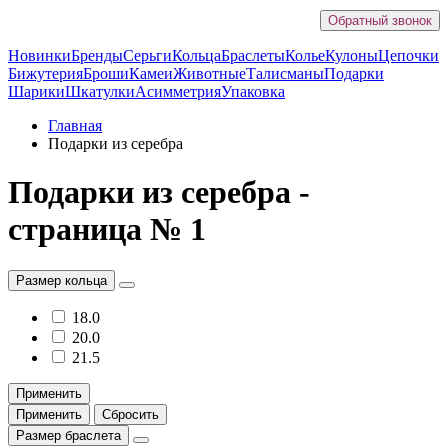
Обратный звонок
Новинки
Бренды
Серьги
Кольца
Браслеты
Колье
Кулоны
Цепочки
Бижутерия
Броши
Камеи
Животные
Талисманы
Подарки
Шарики
Шкатулки
Асимметрия
Упаковка
Главная
Подарки из серебра
Подарки из серебра -
страница № 1
Размер кольца
18.0
20.0
21.5
Применить
Применить
Сбросить
Размер браслета