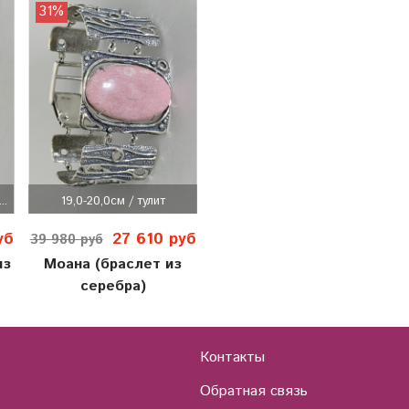
31%
..
19,0-20,0см / тулит
уб
27 610 руб
39 980 руб
из
Моана (браслет из
серебра)
Контакты
Обратная связь