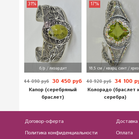
31%
17%
б/р / лизардит
18,5 см / кварц синт / хриз.
30 450 руб
34 100 р
44 090 руб
40 920 руб
Капор (серебряный
Колорадо (браслет 
браслет)
серебра)
Договор-оферта
Доставка
Политика конфиденциальности
Оплата