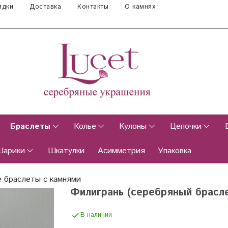
идки
Доставка
Контакты
О камнях
Браслеты
Колье
Кулоны
Цепочки
Шарики
Шкатулки
Асимметрия
Упаковка
 браслеты с камнями
Филигрань (серебряный брасл
В наличии