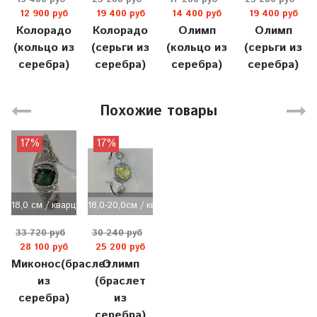
12 900 руб
19 400 руб
14 400 руб
19 400 руб
Колорадо
Колорадо
Олимп
Олимп
(кольцо из
(серьги из
(кольцо из
(серьги из
серебра)
серебра)
серебра)
серебра)
Похожие товары
17%
17%
18,0 см / кварц синт / турм...
18,0-20,0см / кварц синт / ...
33 720 руб
30 240 руб
28 100 руб
25 200 руб
Миконос(браслет
Олимп
из
(браслет
серебра)
из
серебра)