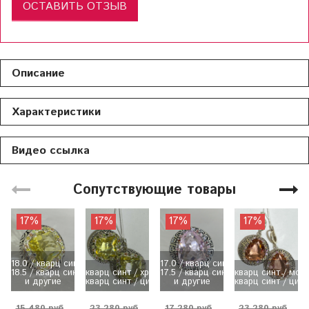
ОСТАВИТЬ ОТЗЫВ
Описание
Характеристики
Видео ссылка
Сопутствующие товары
17%
17%
17%
17%
18.0 / кварц синт / цитрин
17.0 / кварц синт / розовый...
18.5 / кварц синт / алексан...
кварц синт / хризолит
17.5 / кварц синт / аквамарин
кварц синт / мор
и другие
кварц синт / цитрин
и другие
кварц синт / цит
15 480 руб
23 280 руб
17 280 руб
23 280 руб