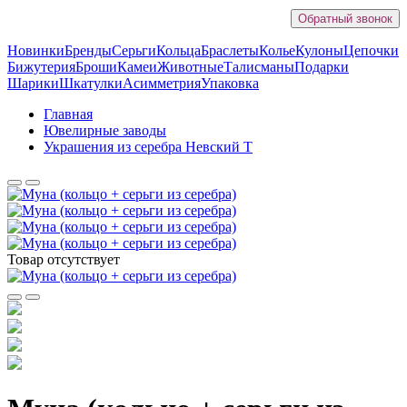
Обратный звонок
Новинки
Бренды
Серьги
Кольца
Браслеты
Колье
Кулоны
Цепочки
Бижутерия
Броши
Камеи
Животные
Талисманы
Подарки
Шарики
Шкатулки
Асимметрия
Упаковка
Главная
Ювелирные заводы
Украшения из серебра Невский Т
Товар отсутствует