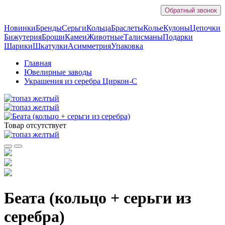
Обратный звонок
Новинки
Бренды
Серьги
Кольца
Браслеты
Колье
Кулоны
Цепочки
Бижутерия
Броши
Камеи
Животные
Талисманы
Подарки
Шарики
Шкатулки
Асимметрия
Упаковка
Главная
Ювелирные заводы
Украшения из серебра Циркон-С
Товар отсутствует
Беата (кольцо + серьги из
серебра)