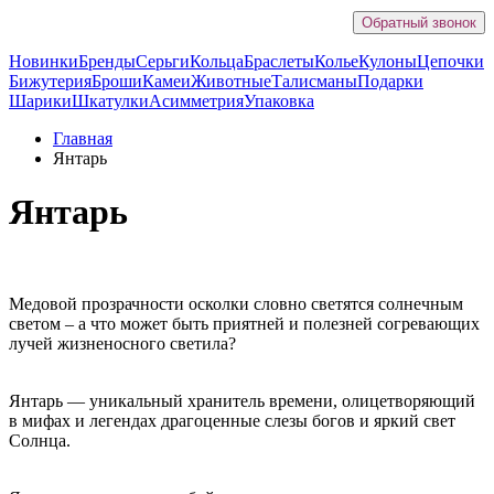
Обратный звонок
Новинки
Бренды
Серьги
Кольца
Браслеты
Колье
Кулоны
Цепочки
Бижутерия
Броши
Камеи
Животные
Талисманы
Подарки
Шарики
Шкатулки
Асимметрия
Упаковка
Главная
Янтарь
Янтарь
Медовой прозрачности осколки словно светятся солнечным
светом – а что может быть приятней и полезней согревающих
лучей жизненосного светила?
Янтарь — уникальный хранитель времени, олицетворяющий
в мифах и легендах драгоценные слезы богов и яркий свет
Солнца.