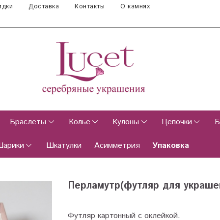
идки
Доставка
Контакты
О камнях
Браслеты
Колье
Кулоны
Цепочки
Б
Шарики
Шкатулки
Асимметрия
Упаковка
Перламутр(футляр для украше
Футляр картонный с оклейкой.