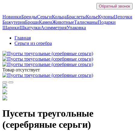
Обратный звонок
Новинки
Бренды
Серьги
Кольца
Браслеты
Колье
Кулоны
Цепочки
Бижутерия
Броши
Камеи
Животные
Талисманы
Подарки
Шарики
Шкатулки
Асимметрия
Упаковка
Главная
Серьги из серебра
Товар отсутствует
Пусеты треугольные
(серебряные серьги)