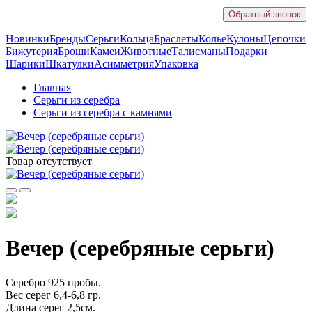
Обратный звонок
Новинки
Бренды
Серьги
Кольца
Браслеты
Колье
Кулоны
Цепочки
Бижутерия
Броши
Камеи
Животные
Талисманы
Подарки
Шарики
Шкатулки
Асимметрия
Упаковка
Главная
Серьги из серебра
Серьги из серебра с камнями
Товар отсутствует
Вечер (серебряные серьги)
Серебро 925 пробы.
Вес серег 6,4-6,8 гр.
Длина серег 2,5см.