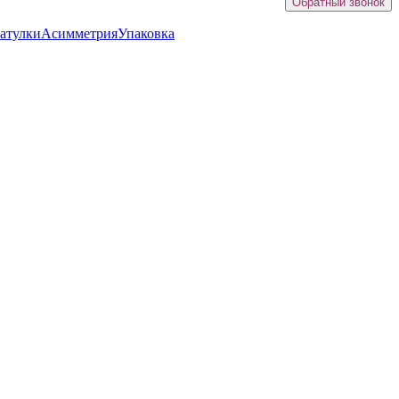
Обратный звонок
атулки
Асимметрия
Упаковка