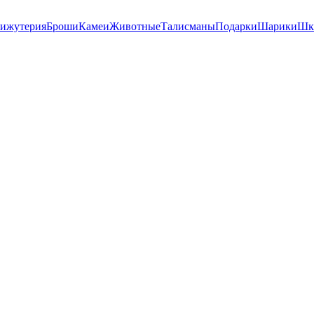
ижутерия
Броши
Камеи
Животные
Талисманы
Подарки
Шарики
Шк