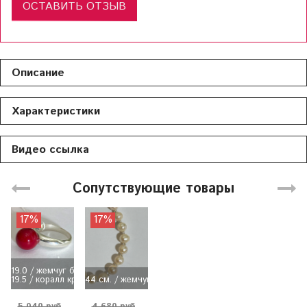
ОСТАВИТЬ ОТЗЫВ
Описание
Характеристики
Видео ссылка
Сопутствующие товары
17%
17%
19.0 / жемчуг белый (майорка)
19.5 / коралл красный (имит)
44 см. / жемчуг бежевый
5 040 руб
4 680 руб