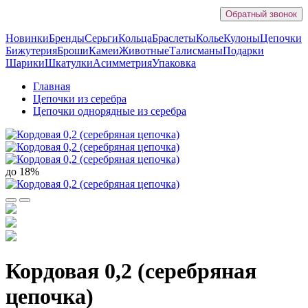
Обратный звонок
Новинки
Бренды
Серьги
Кольца
Браслеты
Колье
Кулоны
Цепочки
Бижутерия
Броши
Камеи
Животные
Талисманы
Подарки
Шарики
Шкатулки
Асимметрия
Упаковка
Главная
Цепочки из серебра
Цепочки однорядные из серебра
до 18%
Кордовая 0,2 (серебряная
цепочка)