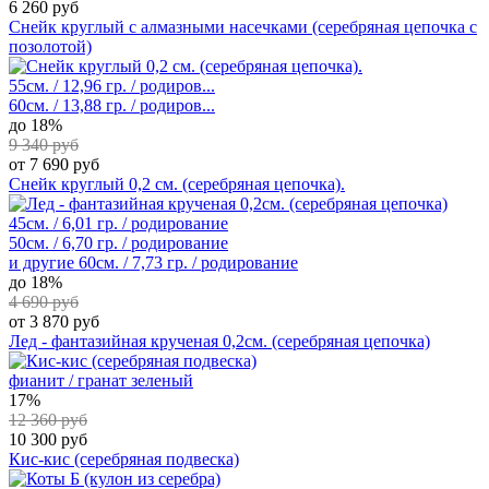
6 260 руб
Снейк круглый с алмазными насечками (серебряная цепочка с
позолотой)
55см. / 12,96 гр. / родиров...
60см. / 13,88 гр. / родиров...
до 18%
9 340 руб
от 7 690 руб
Снейк круглый 0,2 см. (серебряная цепочка).
45см. / 6,01 гр. / родирование
50см. / 6,70 гр. / родирование
и другие
60см. / 7,73 гр. / родирование
до 18%
4 690 руб
от 3 870 руб
Лед - фантазийная крученая 0,2см. (серебряная цепочка)
фианит / гранат зеленый
17%
12 360 руб
10 300 руб
Кис-кис (серебряная подвеска)