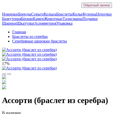
Обратный звонок
Новинки
Бренды
Серьги
Кольца
Браслеты
Колье
Кулоны
Цепочки
Бижутерия
Броши
Камеи
Животные
Талисманы
Подарки
Шарики
Шкатулки
Асимметрия
Упаковка
Главная
Браслеты из серебра
Серебряные широкие браслеты
17%
Ассорти (браслет из серебра)
В наличии