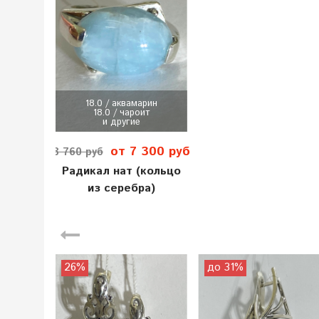
18.0 / аквамарин
18.0 / чароит
и другие
от 7 300 руб
8 760 руб
Радикал нат (кольцо
из серебра)
26%
до 31%