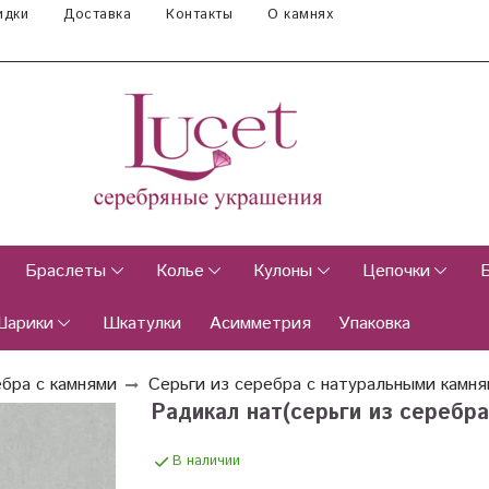
идки
Доставка
Контакты
О камнях
Браслеты
Колье
Кулоны
Цепочки
Шарики
Шкатулки
Асимметрия
Упаковка
ебра с камнями
Серьги из серебра с натуральными камн
Радикал нат(серьги из серебра
В наличии