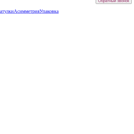
Обратный звонок
атулки
Асимметрия
Упаковка