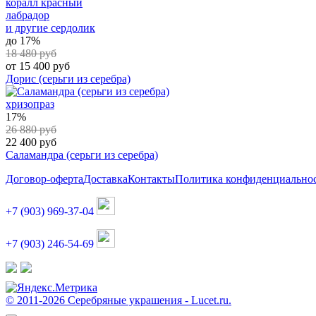
коралл красный
лабрадор
и другие
сердолик
до 17%
18 480 руб
от 15 400 руб
Дорис (серьги из серебра)
хризопраз
17%
26 880 руб
22 400 руб
Саламандра (серьги из серебра)
Договор-оферта
Доставка
Контакты
Политика конфиденциально
+7 (903) 969-37-04
+7 (903) 246-54-69
© 2011-2026 Серебряные украшения - Lucet.ru.