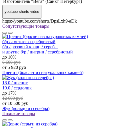
Изготовитель
"Вега" (Санкт-Петербург)
youtube shorts video
https://youtube.com/shorts/DpsLxh9-aDk
Сопутствующие товары
б/р / аметист / серебристый
б/р / розовый кварц / сереб...
и другие
б/р / цитрин / серебристый
до 10%
6 600 руб
от 5 920 руб
Пренит (браслет из натуральных камней)
18.0 / пренит
19.0 / сердолик
до 17%
12 600 руб
от 10 500 руб
Жук (кольцо из серебра)
Похожие товары