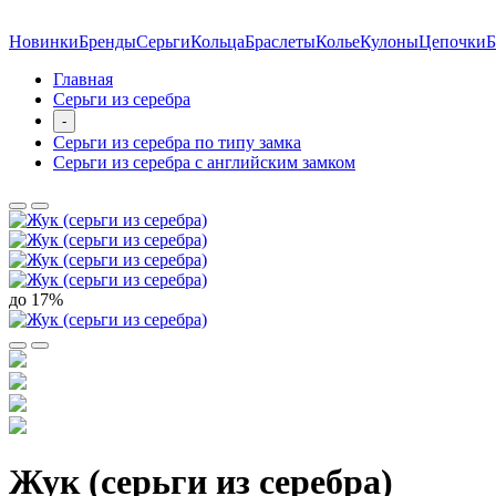
Новинки
Бренды
Серьги
Кольца
Браслеты
Колье
Кулоны
Цепочки
Б
Главная
Серьги из серебра
-
Серьги из серебра по типу замка
Серьги из серебра с английским замком
до 17%
Жук (серьги из серебра)