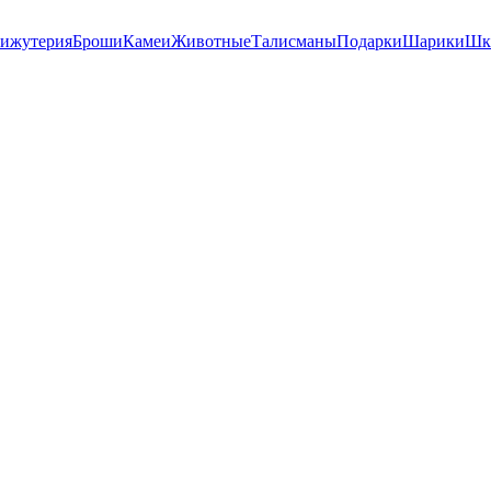
ижутерия
Броши
Камеи
Животные
Талисманы
Подарки
Шарики
Шк