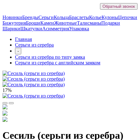
Обратный звонок
Новинки
Бренды
Серьги
Кольца
Браслеты
Колье
Кулоны
Цепочки
Бижутерия
Броши
Камеи
Животные
Талисманы
Подарки
Шарики
Шкатулки
Асимметрия
Упаковка
Главная
Серьги из серебра
-
Серьги из серебра по типу замка
Серьги из серебра с английским замком
17%
Сесиль (серьги из серебра)