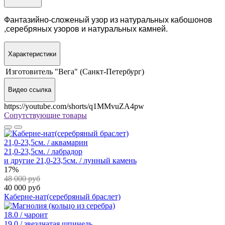
Фантазийно-сложеный узор из натуральных кабошонов
,серебряных узоров и натуральных камней.
Характеристики
Изготовитель
"Вега" (Санкт-Петербург)
Видео ссылка
https://youtube.com/shorts/q1MMvuZA4pw
Сопутствующие товары
21,0-23,5см. / аквамарин
21,0-23,5см. / лабрадор
и другие
21,0-23,5см. / лунный камень
17%
48 000 руб
40 000 руб
Каберне-нат(серебряный браслет)
18.0 / чароит
19.0 / звездчатая шпинель