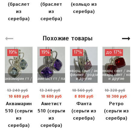
(браслет
(браслет
(кольцо из
из
из
серебра)
серебра)
серебра)
Похожие товары
19%
19%
17%
до 17%
кварц синт / аквамарин
кварц синт / аме
фианит / родолит
кварц синт / кор
аквамарин гт / пассивирование
аметист гт / пассивирование
и другие
и другие
13 240 руб
13 240 руб
10 560 руб
10 320 руб
10 680 руб
10 680 руб
8 800 руб
10 300 руб
Аквамарин
Аметист
Фанта
Ретро
510 (серьги
510 (серьги
(серьги из
(серьги из
из
из
серебра)
серебра)
серебра)
серебра)