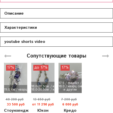
Описание
Характеристики
youtube shorts video
Сопутствующие товары
17%
до 17%
17%
17.5 / фианит / турмалин
18,0-20,5см. / кварц синт /...
18.0 / кварц синт / морганит
19,0 см / кварц синт / родо...
18,0-20,5см. / кварц синт /...
и другие
40 200 руб
13 650 руб
7 200 руб
33 500 руб
от 11 290 руб
6 000 руб
Стоунхендж
Юкон
Кредо