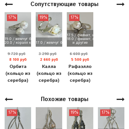
Сопутствующие товары
17%
19%
17%
17.5 / фианит, жемчуг белый
19.0 / жемчуг белый (майорка)
18.0 / фианит, жемчуг белый
20.0 / коралл красный (имит)
17.0 / жемчуг белый
и другие
9 720 руб
3 290 руб
6 600 руб
8 100 руб
2 660 руб
5 500 руб
Орбита
Калла
Рафаэлло
(кольцо из
(кольцо из
(кольцо из
серебра)
серебра)
серебра)
Похожие товары
17%
19%
17%