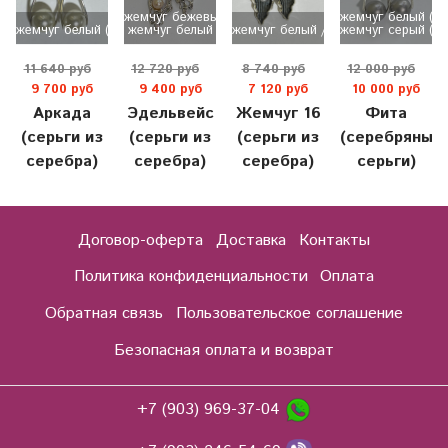
жемчуг бежевый
жемчуг белый (м
жемчуг белый (майорка)
жемчуг белый
жемчуг белый / 8,90 гр.
жемчуг серый (м
11 640 руб
12 720 руб
8 740 руб
12 000 руб
9 700 руб
9 400 руб
7 120 руб
10 000 руб
Аркада
Эдельвейс
Жемчуг 16
Фита
(серьги из
(серьги из
(серьги из
(серебряные
серебра)
серебра)
серебра)
серьги)
Договор-оферта
Доставка
Контакты
Политика конфиденциальности
Оплата
Обратная связь
Пользовательское соглашение
Безопасная оплата и возврат
+7 (903) 969-37-04