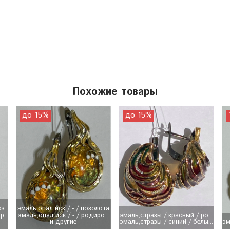
Похожие товары
до 15%
до 15%
...
эмаль,опал иск / - / позолота
...
эмаль,опал иск / - / родиро...
эмаль,стразы / красный / ро...
и другие
эмаль,стразы / синий / белы...
эм