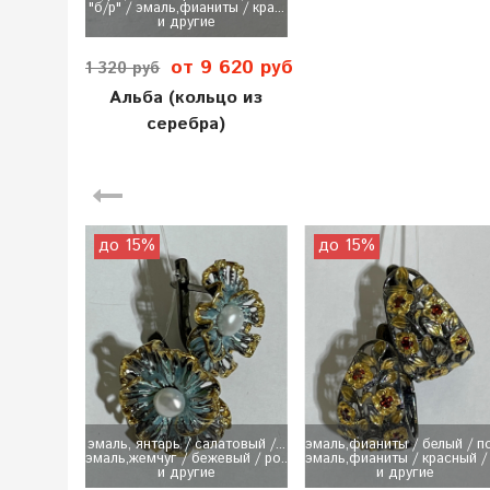
"б/р" / эмаль,фианиты / кра...
и другие
от 9 620 руб
11 320 руб
Альба (кольцо из
серебра)
до 15%
до 15%
эмаль, янтарь / салатовый /...
эмаль,фианиты / белый / поз
эмаль,жемчуг / бежевый / ро...
эмаль,фианиты / красный / р
и другие
и другие