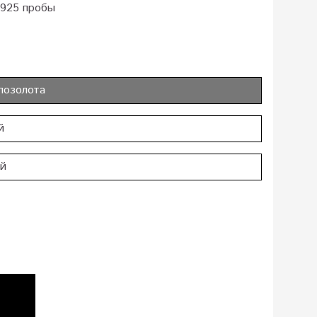
 925 пробы
позолота
й
ий