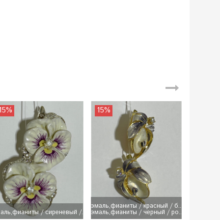
15%
15%
эмаль,фианиты / красный / б...
аль,фианиты / сиреневый /...
эмаль,фианиты / черный / ро...