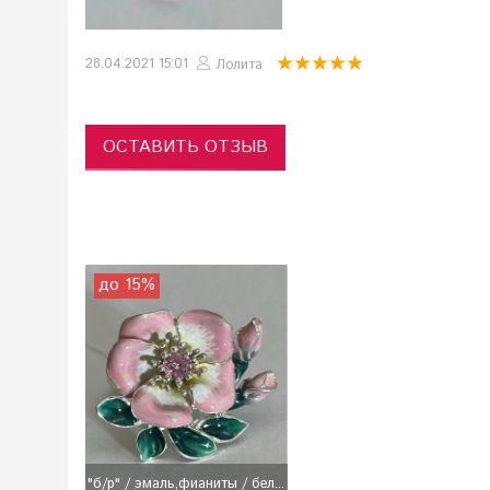
28.04.2021 15:01
Лолита
ОСТАВИТЬ ОТЗЫВ
до 15%
"б/р" / эмаль,фианиты / бел...