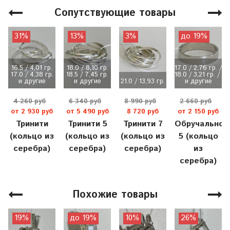
Сопутствующие товары
31%
13%
3%
до 19%
16.5 / 4,01 гр.
18.0 / 8,10 гр.
17.0 / 2,76 гр. /
17.0 / 4,38 гр.
18.5 / 7,45 гр.
18.0 / 3,21 гр. / 
и другие
и другие
21.0 / 13,93 гр.
и другие
4 260 руб
6 340 руб
8 990 руб
2 660 руб
от 2 930 руб
от 5 490 руб
8 720 руб
от 2 150 руб
Тринити
Тринити 5
Тринити 7
Обручальное
(кольцо из
(кольцо из
(кольцо из
5 (кольцо
серебра)
серебра)
серебра)
из
серебра)
Похожие товары
19%
до 19%
10%
26%