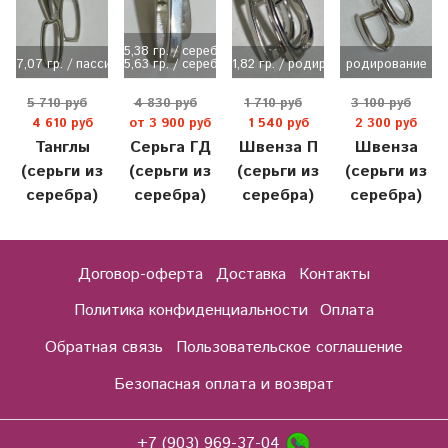
5,38 гр. / серебрение
7,07 гр. / пассивирование
5,63 гр. / серебрение
1,82 гр. / родирование
родирование
5 710 руб
4 830 руб
1 710 руб
3 100 руб
4 610 руб
от 3 900 руб
1 540 руб
2 300 руб
Танглы
Серьга ГД
Швенза П
Швенза
(серьги из
(серьги из
(серьги из
(серьги из
серебра)
серебра)
серебра)
серебра)
Договор-оферта
Доставка
Контакты
Политика конфиденциальности
Оплата
Обратная связь
Пользовательское соглашение
Безопасная оплата и возврат
+7 (903) 969-37-04