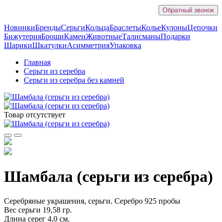
Обратный звонок
Новинки
Бренды
Серьги
Кольца
Браслеты
Колье
Кулоны
Цепочки
Бижутерия
Броши
Камеи
Животные
Талисманы
Подарки
Шарики
Шкатулки
Асимметрия
Упаковка
Главная
Серьги из серебра
Серьги из серебра без камней
Товар отсутствует
Шамбала (серьги из серебра)
Серебряные украшения, серьги. Серебро 925 пробы
Вес серьги 19,58 гр.
Длина серег 4,0 см.