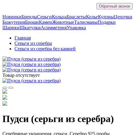
Обратный звонок
Новинки
Бренды
Серьги
Кольца
Браслеты
Колье
Кулоны
Цепочки
Бижутерия
Броши
Камеи
Животные
Талисманы
Подарки
Шарики
Шкатулки
Асимметрия
Упаковка
Главная
Серьги из серебра
Серьги из серебра без камней
Товар отсутствует
Пудси (серьги из серебра)
Серебряные украшения, серьги. Серебро 925 пробы