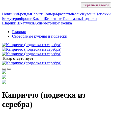
Обратный звонок
Новинки
Бренды
Серьги
Кольца
Браслеты
Колье
Кулоны
Цепочки
Бижутерия
Броши
Камеи
Животные
Талисманы
Подарки
Шарики
Шкатулки
Асимметрия
Упаковка
Главная
Серебряные кулоны и подвески
Товар отсутствует
Каприччо (подвеска из
серебра)