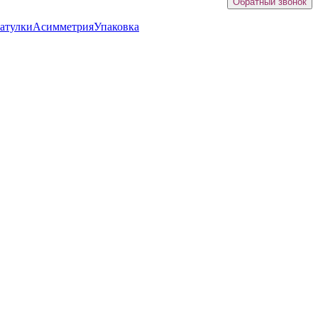
Обратный звонок
атулки
Асимметрия
Упаковка