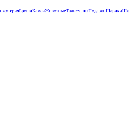
ижутерия
Броши
Камеи
Животные
Талисманы
Подарки
Шарики
Шк