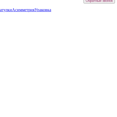
Обратный звонок
атулки
Асимметрия
Упаковка