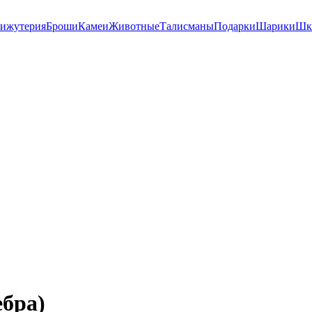
ижутерия
Броши
Камеи
Животные
Талисманы
Подарки
Шарики
Шк
ебра)