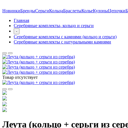
Новинки
Бренды
Серьги
Кольца
Браслеты
Колье
Кулоны
Цепочки
Б
Главная
Серебряные комплекты- кольцо и серьги
-
Серебряные комплекты с камнями (кольцо и серьги)
Серебряные комплекты с натуральными камнями
Товар отсутствует
Леута (кольцо + серьги из сер