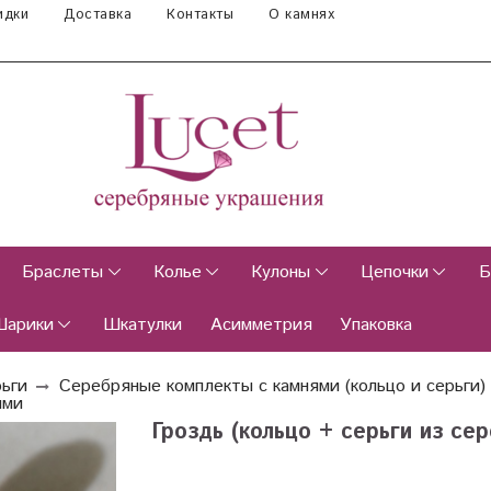
идки
Доставка
Контакты
О камнях
Браслеты
Колье
Кулоны
Цепочки
Б
Шарики
Шкатулки
Асимметрия
Упаковка
рьги
Серебряные комплекты с камнями (кольцо и серьги)
ями
Гроздь (кольцо + серьги из се