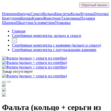
Обратный звонок
Новинки
Бренды
Серьги
Кольца
Браслеты
Колье
Кулоны
Цепочки
Бижутерия
Броши
Камеи
Животные
Талисманы
Подарки
Шарики
Шкатулки
Асимметрия
Упаковка
Главная
Серебряные комплекты- кольцо и серьги
-
Серебряные комплекты с камнями (кольцо и серьги)
Серебряные комплекты с натуральными камнями
Товар отсутствует
Фальта (кольцо + серьги из