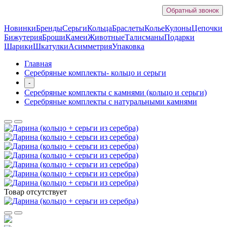
Обратный звонок
Новинки
Бренды
Серьги
Кольца
Браслеты
Колье
Кулоны
Цепочки
Бижутерия
Броши
Камеи
Животные
Талисманы
Подарки
Шарики
Шкатулки
Асимметрия
Упаковка
Главная
Серебряные комплекты- кольцо и серьги
-
Серебряные комплекты с камнями (кольцо и серьги)
Серебряные комплекты с натуральными камнями
Товар отсутствует