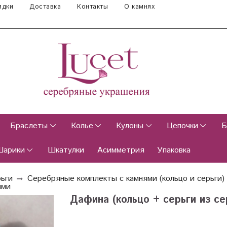
идки
Доставка
Контакты
О камнях
Браслеты
Колье
Кулоны
Цепочки
Б
Шарики
Шкатулки
Асимметрия
Упаковка
рьги
Серебряные комплекты с камнями (кольцо и серьги)
ями
Дафина (кольцо + серьги из се