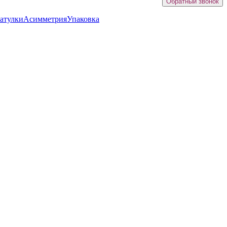
Обратный звонок
атулки
Асимметрия
Упаковка