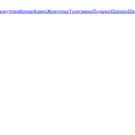
ижутерия
Броши
Камеи
Животные
Талисманы
Подарки
Шарики
Шк