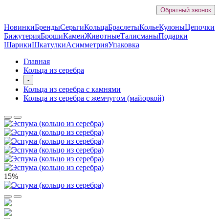
Обратный звонок
Новинки
Бренды
Серьги
Кольца
Браслеты
Колье
Кулоны
Цепочки
Бижутерия
Броши
Камеи
Животные
Талисманы
Подарки
Шарики
Шкатулки
Асимметрия
Упаковка
Главная
Кольца из серебра
-
Кольца из серебра с камнями
Кольца из серебра с жемчугом (майоркой)
15%