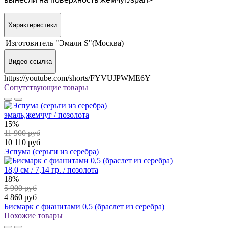
Характеристики
Изготовитель
"Эмали S"(Москва)
Видео ссылка
https://youtube.com/shorts/FYVUJPWME6Y
Сопутствующие товары
эмаль,жемчуг / позолота
15%
11 900 руб
10 110 руб
Эспума (серьги из серебра)
18,0 см / 7,14 гр. / позолота
18%
5 900 руб
4 860 руб
Бисмарк с фианитами 0,5 (браслет из серебра)
Похожие товары