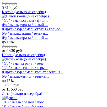
6 240 руб
5 310 руб
Кассис (кольцо из серебра)
"б/р" / эмаль,стразы / фиол...
б/р / эмаль,стразы / белый ...
и другие
б/р / эмаль,стразы / голубо...
б/р / эмаль,стразы / зелены...
б/р / эмаль,стразы / синий ...
до 15%
7 800 руб
от 6 630 руб
Навои (кольцо из серебра)
"б/р" / эмаль,гранат / зеле...
"б/р" / эмаль,гранат / серы...
и другие
б/р / эмаль,гранат / зелены...
б/р / эмаль,жемчуг / зелены...
до 15%
13 590 руб
от 11 550 руб
Лоза (кольцо из серебра)
18.0 / эмаль / белый / позо...
18.0 / эмаль / синий / позо...