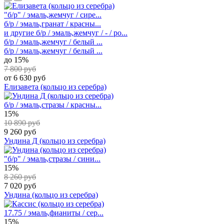
"б/р" / эмаль,жемчуг / сире...
б/р / эмаль,гранат / красны...
и другие
б/р / эмаль,жемчуг / - / ро...
б/р / эмаль,жемчуг / белый ...
б/р / эмаль,жемчуг / белый ...
до 15%
7 800 руб
от 6 630 руб
Елизавета (кольцо из серебра)
б/р / эмаль,стразы / красны...
15%
10 890 руб
9 260 руб
Ундина Д (кольцо из серебра)
"б/р" / эмаль,стразы / сини...
15%
8 260 руб
7 020 руб
Ундина (кольцо из серебра)
17.75 / эмаль,фианиты / сер...
15%