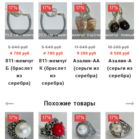
17%
17%
17%
17%
19,0 см / жемчуг барочный
20,0 см. / жемчуг кеши
жемчуг барочный / бежевый
жемчуг темный
5 640 руб
5 640 руб
11 040 руб
10 200 руб
4 700 руб
4 700 руб
9 200 руб
8 500 руб
811-жемчуг
811-жемчуг
Азалия-АА
Азалия-А
Б (браслет
К (браслет
(серьги из
(серьги из
из
из
серебра)
серебра)
серебра)
серебра)
Похожие товары
17%
17%
17%
17%