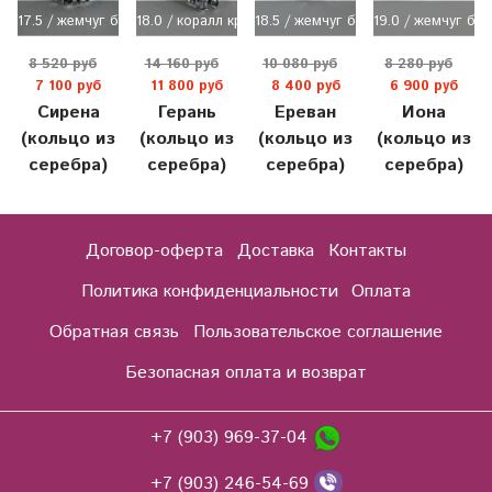
17.5 / жемчуг белый (майорка)
18.0 / коралл красный (имит)
18.5 / жемчуг белый
19.0 / жемчуг бе
8 520 руб
14 160 руб
10 080 руб
8 280 руб
7 100 руб
11 800 руб
8 400 руб
6 900 руб
Сирена
Герань
Ереван
Иона
(кольцо из
(кольцо из
(кольцо из
(кольцо из
серебра)
серебра)
серебра)
серебра)
Договор-оферта
Доставка
Контакты
Политика конфиденциальности
Оплата
Обратная связь
Пользовательское соглашение
Безопасная оплата и возврат
+7 (903) 969-37-04
+7 (903) 246-54-69