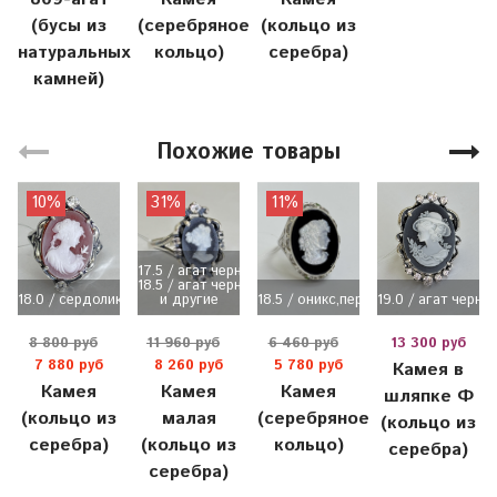
(бусы из
(серебряное
(кольцо из
натуральных
кольцо)
серебра)
камней)
Похожие товары
10%
31%
11%
17.5 / агат черный
18.5 / агат черный
18.0 / сердолик
и другие
18.5 / оникс,перламутр / 6,...
19.0 / агат черны
8 800 руб
11 960 руб
6 460 руб
13 300 руб
7 880 руб
8 260 руб
5 780 руб
Камея в
Камея
Камея
Камея
шляпке Ф
(кольцо из
малая
(серебряное
(кольцо из
серебра)
(кольцо из
кольцо)
серебра)
серебра)