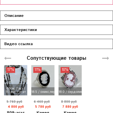
Описание
Характеристики
Видео ссылка
Сопутствующие товары
17%
11%
10%
65см. / агат
117 см. / агат
18.5 / оникс,перламутр / 6,...
18.0 / сердолик
5 760 руб
6 460 руб
8 800 руб
4 800 руб
5 780 руб
7 880 руб
809-агат
Камея
Камея