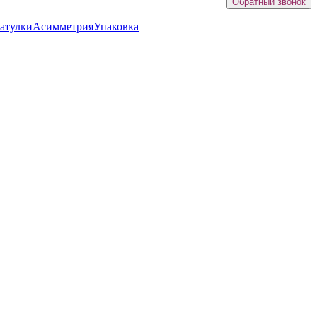
Обратный звонок
атулки
Асимметрия
Упаковка