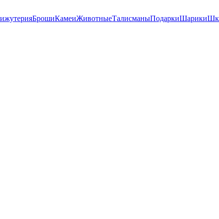
ижутерия
Броши
Камеи
Животные
Талисманы
Подарки
Шарики
Шк