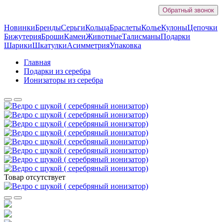
Обратный звонок
Новинки
Бренды
Серьги
Кольца
Браслеты
Колье
Кулоны
Цепочки
Бижутерия
Броши
Камеи
Животные
Талисманы
Подарки
Шарики
Шкатулки
Асимметрия
Упаковка
Главная
Подарки из серебра
Ионизаторы из серебра
Товар отсутствует