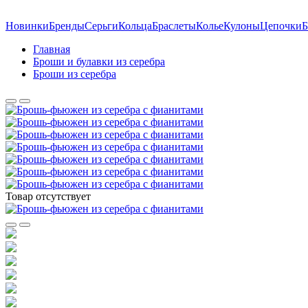
Новинки
Бренды
Серьги
Кольца
Браслеты
Колье
Кулоны
Цепочки
Б
Главная
Броши и булавки из серебра
Броши из серебра
Товар отсутствует