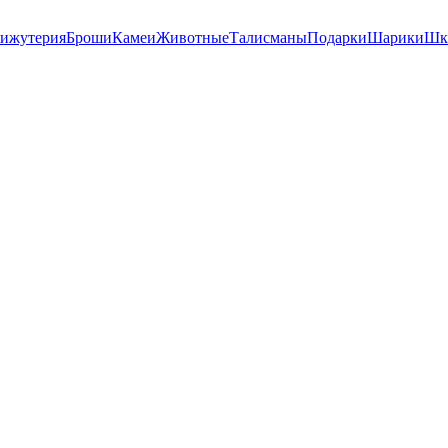
ижутерия
Броши
Камеи
Животные
Талисманы
Подарки
Шарики
Шк