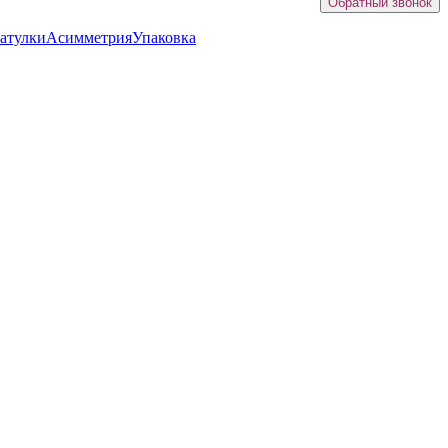
Обратный звонок
атулки
Асимметрия
Упаковка