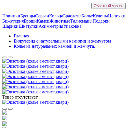
Обратный звонок
Новинки
Бренды
Серьги
Кольца
Браслеты
Колье
Кулоны
Цепочки
Бижутерия
Броши
Камеи
Животные
Талисманы
Подарки
Шарики
Шкатулки
Асимметрия
Упаковка
Главная
Бижутерия с натуральными камнями и жемчугом
Колье из натуральных камней и жемчуга.
Товар отсутствует