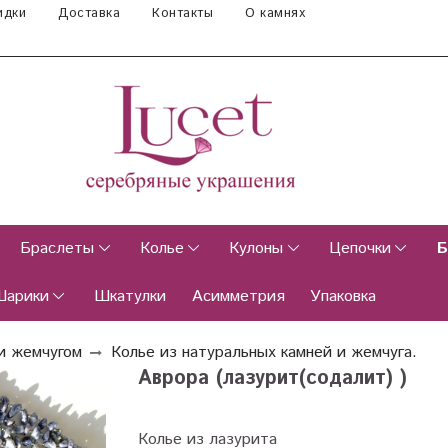
идки
Доставка
Контакты
О камнях
Браслеты
Колье
Кулоны
Цепочки
Б
Шарики
Шкатулки
Асимметрия
Упаковка
и жемчугом
Колье из натуральных камней и жемчуга.
Аврора (лазурит(содалит) )
Колье из лазурита