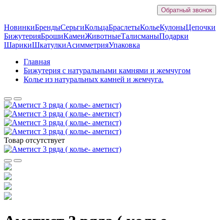
Обратный звонок
Новинки
Бренды
Серьги
Кольца
Браслеты
Колье
Кулоны
Цепочки
Бижутерия
Броши
Камеи
Животные
Талисманы
Подарки
Шарики
Шкатулки
Асимметрия
Упаковка
Главная
Бижутерия с натуральными камнями и жемчугом
Колье из натуральных камней и жемчуга.
Товар отсутствует